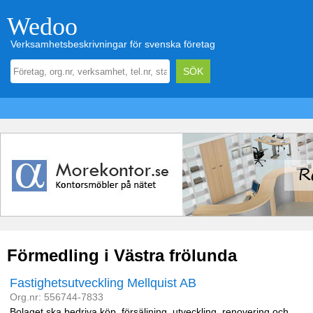
Wedoo
Verksamhetsbeskrivningar för svenska företag
Förmedling i Västra frölunda
Fastighetsutveckling Mellquist AB
Org.nr: 556744-7833
Bolaget ska bedriva köp, försäljning, utveckling, renovering och