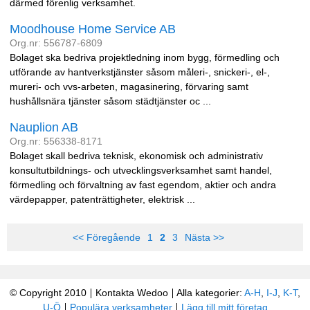
därmed förenlig verksamhet.
Moodhouse Home Service AB
Org.nr: 556787-6809
Bolaget ska bedriva projektledning inom bygg, förmedling och
utförande av hantverkstjänster såsom måleri-, snickeri-, el-,
mureri- och vvs-arbeten, magasinering, förvaring samt
hushållsnära tjänster såsom städtjänster oc ...
Nauplion AB
Org.nr: 556338-8171
Bolaget skall bedriva teknisk, ekonomisk och administrativ
konsultutbildnings- och utvecklingsverksamhet samt handel,
förmedling och förvaltning av fast egendom, aktier och andra
värdepapper, patenträttigheter, elektrisk ...
<< Föregående
1
2
3
Nästa >>
© Copyright 2010
Kontakta Wedoo
Alla kategorier:
A-H
,
I-J
,
K-T
,
U-Ö
Populära verksamheter
Lägg till mitt företag