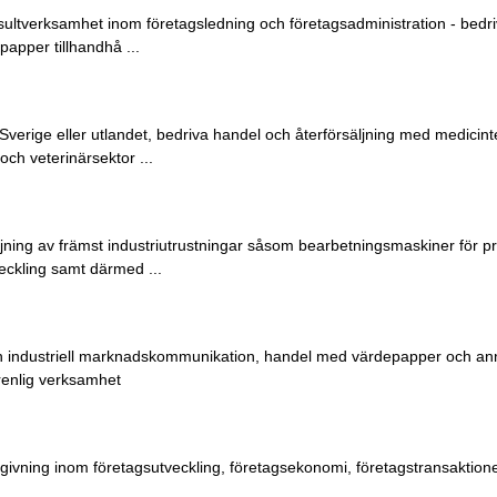
sultverksamhet inom företagsledning och företagsadministration - bedri
papper tillhandhå ...
i Sverige eller utlandet, bedriva handel och återförsäljning med medicin
och veterinärsektor ...
ljning av främst industriutrustningar såsom bearbetningsmaskiner för p
eckling samt därmed ...
och industriell marknadskommunikation, handel med värdepapper och a
renlig verksamhet
dgivning inom företagsutveckling, företagsekonomi, företagstransaktio