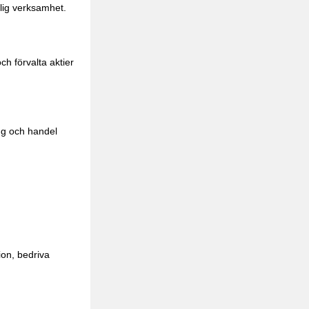
nlig verksamhet.
h förvalta aktier
ng och handel
ion, bedriva