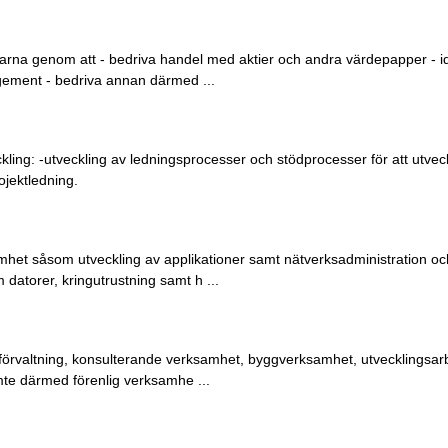
tieägarna genom att - bedriva handel med aktier och andra värdepapper - i
ement - bedriva annan därmed ...
kling: -utveckling av ledningsprocesser och stödprocesser för att utve
ojektledning.
mhet såsom utveckling av applikationer samt nätverksadministration oc
datorer, kringutrustning samt h ...
sförvaltning, konsulterande verksamhet, byggverksamhet, utvecklingsa
te därmed förenlig verksamhe ...