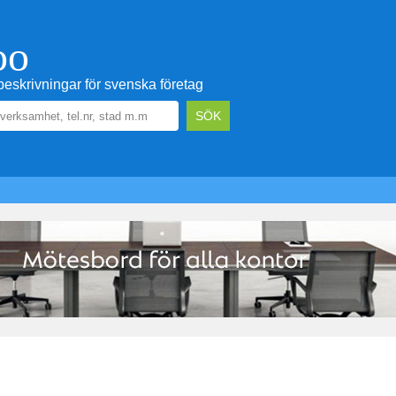
oo
eskrivningar för svenska företag