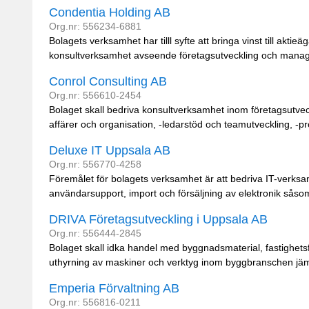
Condentia Holding AB
Org.nr: 556234-6881
Bolagets verksamhet har tilll syfte att bringa vinst till ak
konsultverksamhet avseende företagsutveckling och manag
Conrol Consulting AB
Org.nr: 556610-2454
Bolaget skall bedriva konsultverksamhet inom företagsutvec
affärer och organisation, -ledarstöd och teamutveckling, -pr
Deluxe IT Uppsala AB
Org.nr: 556770-4258
Föremålet för bolagets verksamhet är att bedriva IT-verksa
användarsupport, import och försäljning av elektronik såsom 
DRIVA Företagsutveckling i Uppsala AB
Org.nr: 556444-2845
Bolaget skall idka handel med byggnadsmaterial, fastighet
uthyrning av maskiner och verktyg inom byggbranschen jäm
Emperia Förvaltning AB
Org.nr: 556816-0211