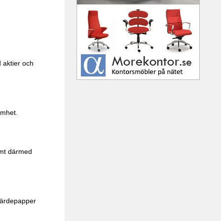
d aktier och
amhet.
amt därmed
 värdepapper