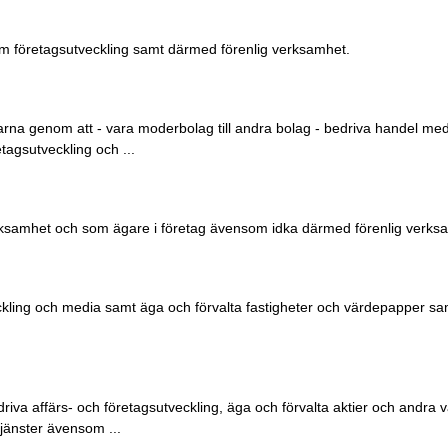
om företagsutveckling samt därmed förenlig verksamhet.
eägarna genom att - vara moderbolag till andra bolag - bedriva handel me
agsutveckling och ...
erksamhet och som ägare i företag ävensom idka därmed förenlig verks
ckling och media samt äga och förvalta fastigheter och värdepapper s
driva affärs- och företagsutveckling, äga och förvalta aktier och andra
tjänster ävensom ...