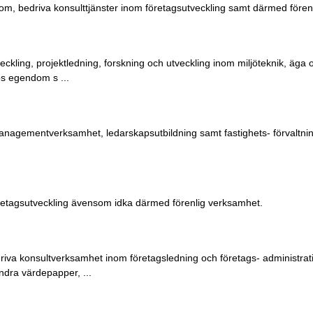
ndom, bedriva konsulttjänster inom företagsutveckling samt därmed före
kling, projektledning, forskning och utveckling inom miljöteknik, äga oc
ös egendom s ...
managementverksamhet, ledarskapsutbildning samt fastighets- förvaltni
retagsutveckling ävensom idka därmed förenlig verksamhet.
driva konsultverksamhet inom företagsledning och företags- administrat
andra värdepapper, ...