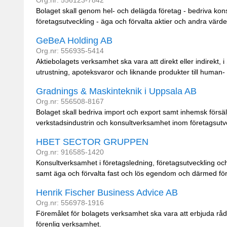
Org.nr: 556123-7842
Bolaget skall genom hel- och delägda företag - bedriva kon
företagsutveckling - äga och förvalta aktier och andra värde
GeBeA Holding AB
Org.nr: 556935-5414
Aktiebolagets verksamhet ska vara att direkt eller indirekt, 
utrustning, apoteksvaror och liknande produkter till human- 
Gradnings & Maskinteknik i Uppsala AB
Org.nr: 556508-8167
Bolaget skall bedriva import och export samt inhemsk försä
verkstadsindustrin och konsultverksamhet inom företagsutv
HBET SECTOR GRUPPEN
Org.nr: 916585-1420
Konsultverksamhet i företagsledning, företagsutveckling 
samt äga och förvalta fast och lös egendom och därmed fö
Henrik Fischer Business Advice AB
Org.nr: 556978-1916
Föremålet för bolagets verksamhet ska vara att erbjuda rå
förenlig verksamhet.