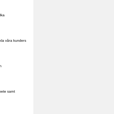
dka
ckla våra kunders
h
rbete samt