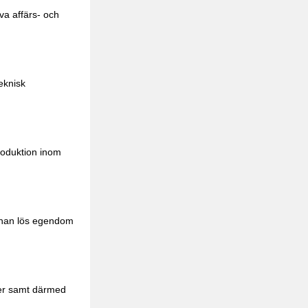
va affärs- och
teknisk
roduktion inom
nnan lös egendom
ner samt därmed