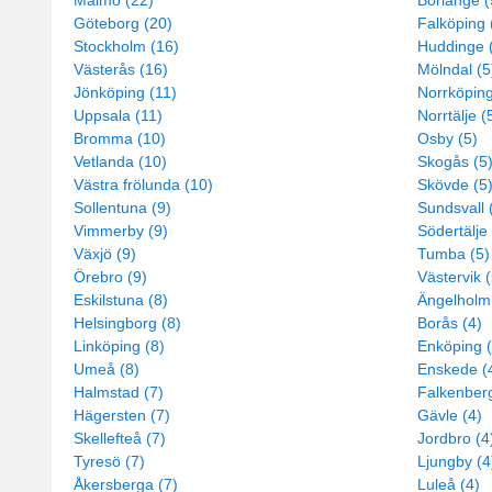
Malmö (22)
Borlänge (
Göteborg (20)
Falköping 
Stockholm (16)
Huddinge 
Västerås (16)
Mölndal (5
Jönköping (11)
Norrköping
Uppsala (11)
Norrtälje (
Bromma (10)
Osby (5)
Vetlanda (10)
Skogås (5
Västra frölunda (10)
Skövde (5
Sollentuna (9)
Sundsvall 
Vimmerby (9)
Södertälje 
Växjö (9)
Tumba (5)
Örebro (9)
Västervik (
Eskilstuna (8)
Ängelholm
Helsingborg (8)
Borås (4)
Linköping (8)
Enköping (
Umeå (8)
Enskede (
Halmstad (7)
Falkenberg
Hägersten (7)
Gävle (4)
Skellefteå (7)
Jordbro (4
Tyresö (7)
Ljungby (4
Åkersberga (7)
Luleå (4)