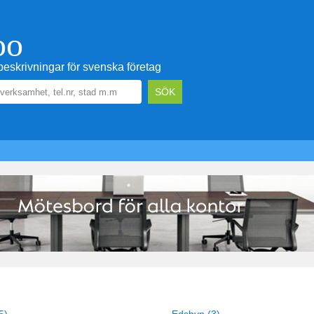
oo
eskrivningar för svenska företag