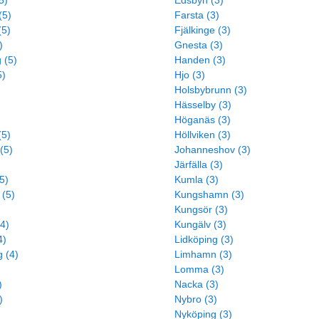
5)
Edsbyn (3)
(5)
Farsta (3)
(5)
Fjälkinge (3)
)
Gnesta (3)
 (5)
Handen (3)
5)
Hjo (3)
Holsbybrunn (3)
)
Hässelby (3)
)
Höganäs (3)
(5)
Höllviken (3)
(5)
Johanneshov (3)
Järfälla (3)
5)
Kumla (3)
 (5)
Kungshamn (3)
Kungsör (3)
4)
Kungälv (3)
4)
Lidköping (3)
 (4)
Limhamn (3)
Lomma (3)
)
Nacka (3)
)
Nybro (3)
Nyköping (3)