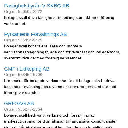
Fastighetsbyrån V SKBG AB
Org.nr: 556565-2822
Bolaget skall driva fastighetsförmedling samt därmed förenlig
verksamhet.
Fyrkantens Förvaltnings AB
Org.nr: 556494-5425
Bolaget skall konstruera, sälja och montera
ventilationsanläggningar, äga och förvalta fast och lös egendom,
ävensom idka därmed förenlig verksamhet.
GMF i Lidköping AB
Org.nr: 556452-5706
Föremålet för bolagets verksamhet är att bolaget ska bedriva
fastighetsförvaltning och diverse snickeriarbeten samt därmed
förenlig verksamhet.
GRESAG AB
Org.nr: 556276-2954
Bolaget skall bedriva tillverkning och försäljning av
märkesutrustning för djurhållning, tillhandahålla konsulttjänster
inom området animalieproduktion, handel och förvaltning av