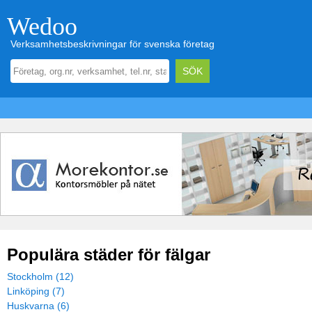
Wedoo
Verksamhetsbeskrivningar för svenska företag
Populära städer för fälgar
Stockholm (12)
Linköping (7)
Huskvarna (6)