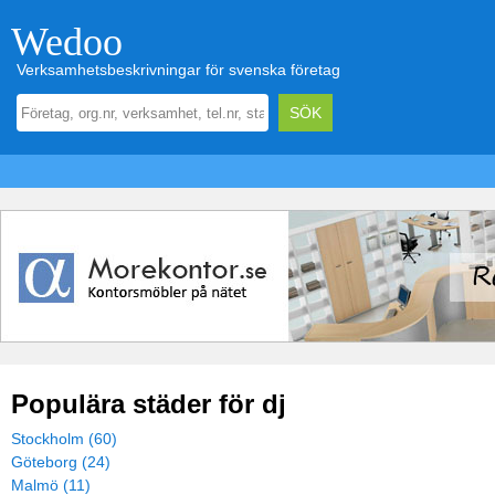
Wedoo
Verksamhetsbeskrivningar för svenska företag
Populära städer för dj
Stockholm (60)
Göteborg (24)
Malmö (11)