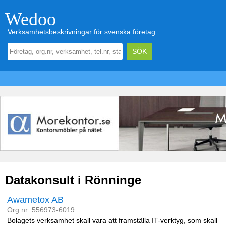
Wedoo
Verksamhetsbeskrivningar för svenska företag
Datakonsult i Rönninge
Awametox AB
Org.nr: 556973-6019
Bolagets verksamhet skall vara att framställa IT-verktyg, som skall