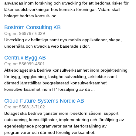
användas inom forskning och utveckling för att bedöma risker för
läkemedelsbiverkningar hos kemiska föreningar. Vidare skall
bolaget bedriva konsult- oc ...
Boström Consulting KB
Org.nr: 969767-6329
Utveckling av befintliga samt nya mobila applikationer, skapa,
underhålla och utveckla web baserade sidor.
Centrux Bygg AB
Org.nr: 556999-4501
Aktiebolaget ska bedriva konsultverksamhet inom projektledning
för bygg, byggledning, fastighetsutveckling, arkitektur samt
därmed jämställbar byggrelaterad konsultverksamhet'
konsultverksamhet inom IT' försäljning av da ...
Cloud Future Systems Nordic AB
Org.nr: 556813-7102
Bolaget ska bedriva tjänster inom it-sektorn såsom: support,
outsourcing, konsulttjänster, implementering och försäljning av
egendesignade programvaror samt återförsäljning av
programvaror och därmed förenlig verksamhet.