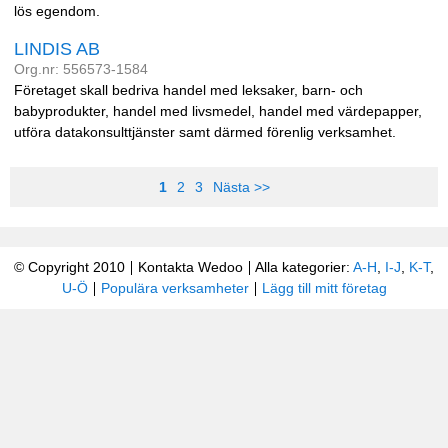
lös egendom.
LINDIS AB
Org.nr: 556573-1584
Företaget skall bedriva handel med leksaker, barn- och
babyprodukter, handel med livsmedel, handel med värdepapper,
utföra datakonsulttjänster samt därmed förenlig verksamhet.
1
2
3
Nästa >>
© Copyright 2010
Kontakta Wedoo
Alla kategorier:
A-H
,
I-J
,
K-T
,
U-Ö
Populära verksamheter
Lägg till mitt företag