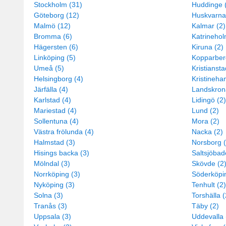
Stockholm (31)
Huddinge 
Göteborg (12)
Huskvarna
Malmö (12)
Kalmar (2)
Bromma (6)
Katrinehol
Hägersten (6)
Kiruna (2)
Linköping (5)
Kopparber
Umeå (5)
Kristiansta
Helsingborg (4)
Kristineha
Järfälla (4)
Landskron
Karlstad (4)
Lidingö (2)
Mariestad (4)
Lund (2)
Sollentuna (4)
Mora (2)
Västra frölunda (4)
Nacka (2)
Halmstad (3)
Norsborg (
Hisings backa (3)
Saltsjöbad
Mölndal (3)
Skövde (2
Norrköping (3)
Söderköpin
Nyköping (3)
Tenhult (2)
Solna (3)
Torshälla (
Tranås (3)
Täby (2)
Uppsala (3)
Uddevalla 