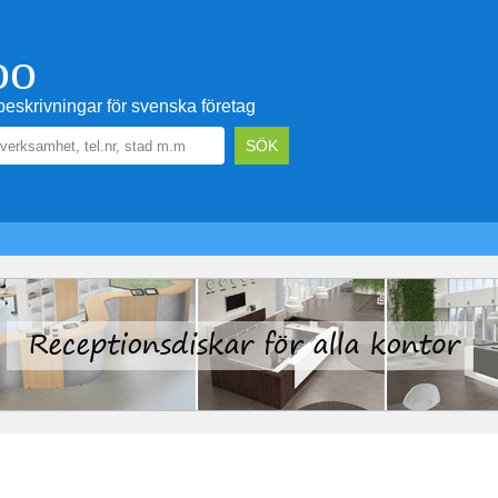
oo
eskrivningar för svenska företag