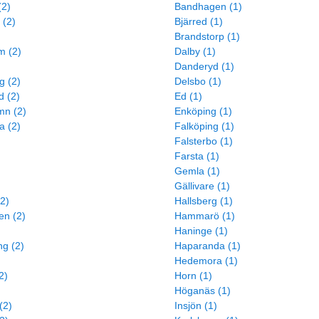
(2)
Bandhagen (1)
 (2)
Bjärred (1)
Brandstorp (1)
m (2)
Dalby (1)
Danderyd (1)
g (2)
Delsbo (1)
d (2)
Ed (1)
mn (2)
Enköping (1)
a (2)
Falköping (1)
Falsterbo (1)
Farsta (1)
Gemla (1)
Gällivare (1)
2)
Hallsberg (1)
en (2)
Hammarö (1)
)
Haninge (1)
g (2)
Haparanda (1)
Hedemora (1)
2)
Horn (1)
Höganäs (1)
(2)
Insjön (1)