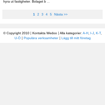
hyra ut fastigheter. Bolaget b ...
1
2
3
4
5
Nästa >>
© Copyright 2010
Kontakta Wedoo
Alla kategorier:
A-H
,
I-J
,
K-T
,
U-Ö
Populära verksamheter
Lägg till mitt företag