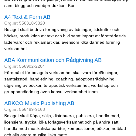
samt blogg och webbproduktion. Kon ...
A4 Text & Form AB
Org.nr: 556310-9320
Bolaget skall bedriva formgivning av tidningar, tidskrifter och
böcker, produktion av text och bild samt import av företrädesvis
lädervaror och reklamartiklar, ävensom idka därmed förenlig
verksamhet.
ABA Kommunikation och Rådgivning AB
Org.nr: 556902-2204
Föremålet för bolagets verksamhet skall vara föreläsningar,
samtalsstöd, handledning, coaching, adoptionsrådgivning,
utgivning av böcker, terapeutisk verksamhet, workshop och
grupphandledning även konsultverksamhet inom ...
ABKCO Music Publishing AB
Org.nr: 556489-9168
Bolaget skall Köpa, sälja, distribuera, publicera, handla med,
licensiera, trycka, idka förlagsverksamhet och på andra sätt
handla med musikaliska partitur, kompositioner, böcker, notblad
och alla andra musika liska mate ...