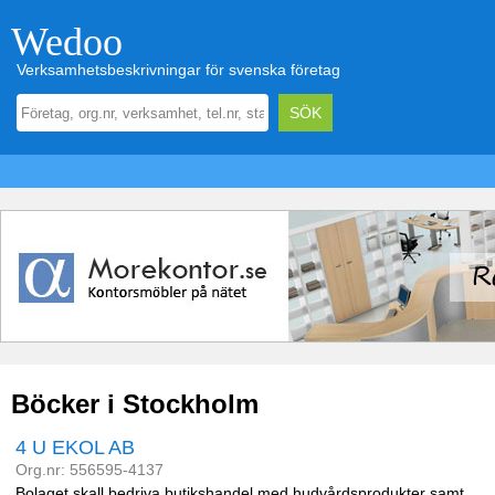
Wedoo
Verksamhetsbeskrivningar för svenska företag
Böcker i Stockholm
4 U EKOL AB
Org.nr: 556595-4137
Bolaget skall bedriva butikshandel med hudvårdsprodukter samt