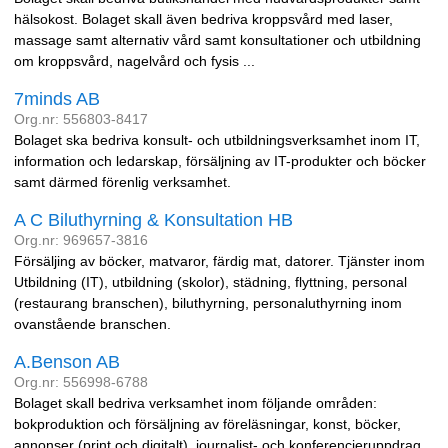
hälsokost. Bolaget skall även bedriva kroppsvård med laser,
massage samt alternativ vård samt konsultationer och utbildning
om kroppsvård, nagelvård och fysis ...
7minds AB
Org.nr: 556803-8417
Bolaget ska bedriva konsult- och utbildningsverksamhet inom IT,
information och ledarskap, försäljning av IT-produkter och böcker
samt därmed förenlig verksamhet.
A C Biluthyrning & Konsultation HB
Org.nr: 969657-3816
Försäljing av böcker, matvaror, färdig mat, datorer. Tjänster inom
Utbildning (IT), utbildning (skolor), städning, flyttning, personal
(restaurang branschen), biluthyrning, personaluthyrning inom
ovanstående branschen.
A.Benson AB
Org.nr: 556998-6788
Bolaget skall bedriva verksamhet inom följande områden:
bokproduktion och försäljning av föreläsningar, konst, böcker,
annonser (print och digitalt), journalist- och konferencieruppdrag