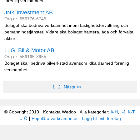
förenlig verksamhet.
JNK Investment AB
Org.nr: 556776-6745
Bolaget ska bedriva verksamhet inom fastighetsförvaltning och
bemanningstjänster. Vidare ska bolaget hantera, äga och förvalta
aktier.
L. G. Bil & Motor AB
Org.nr: 556165-8955
Bolaget skall bedriva bilverkstad ävensom idka därmed förenlig
verksamhet.
1
2
Nästa >>
© Copyright 2010
Kontakta Wedoo
Alla kategorier:
A-H
,
I-J
,
K-T
,
U-Ö
Populära verksamheter
Lägg till mitt företag