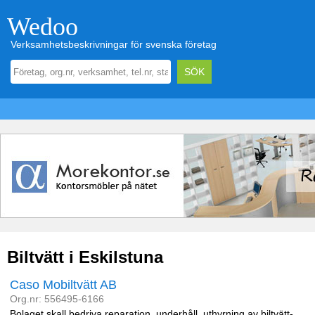
Wedoo
Verksamhetsbeskrivningar för svenska företag
Biltvätt i Eskilstuna
Caso Mobiltvätt AB
Org.nr: 556495-6166
Bolaget skall bedriva reparation, underhåll, uthyrning av biltvätt-