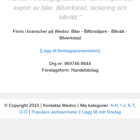
export av bilar. Bilverkstad, lackering och
biltvätt."
Finns i branscher på Wedoo:
Bilar
-
Bilförsäljare
-
Biltvätt
-
Bilverkstad
[Lägg till företagspresentation]
Org.nr: 969746-8644
Företagsform: Handelsbolag
© Copyright 2010
Kontakta Wedoo
Alla kategorier:
A-H
,
I-J
,
K-T
,
U-Ö
Populära verksamheter
Lägg till mitt företag