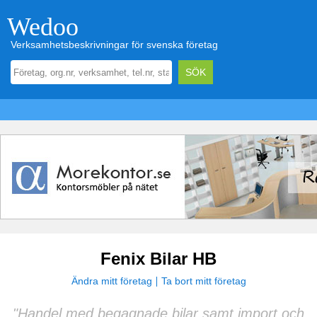
Wedoo
Verksamhetsbeskrivningar för svenska företag
Fenix Bilar HB
Ändra mitt företag
Ta bort mitt företag
"Handel med begagnade bilar samt import och