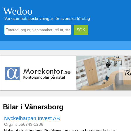
Wedoo
Verksamhetsbeskrivningar för svenska företag
Bilar i Vänersborg
Nyckelharpan Invest AB
Org.nr: 556749-1286
Bolaget skall bedriva försäljning av nya och begagnade bilar,