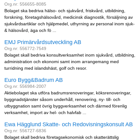
Org.nr: 556655-8085
Bolaget ska bedriva hälso- och sjukvård, friskvård, utbildning,
forskning, företagshälsovård, medicinsk diagnostik, försäljning av
sjukvårdsartiklar och hjälpmedel, uthyrning av personal inom sjuk-
& hälsovård, äga och fö ...
EMJ Primärvårdsutveckling AB
Org.nr: 556772-7549
Bolaget skall bedriva konsultverksamhet inom sjukvård, utbildning,
administration och ekonomi samt inom arrangemang med
turridning med islandshäst, golf och resor.
Euro Bygg&Badrum AB
Org.nr: 556984-2007
Aktiebolaget ska utföra badrumsrenoveringar, köksrenoveringar,
byggnadstjänster såsom underhåll, renovering, ny- till- och
utbyggnation samt övrig byggverksamhet och därmed förenlig
verksamhet, import av hel- och halvfab ...
Ewa Hägglund Skatte- och Redovisningskonsult AB
Org.nr: 556727-6836
Bolaget skall bedriva företagsekonomisk och skatterättslig