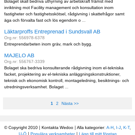
Bolaget skall bedriva uthyrning av arbetskraft främst med
inriktning mot Facility management och konsultation inom
fastigheter och fastighetsskötsel, rådgivning i skattefrågor samt
äga och förvalta fast och lös egendom o ...
Läktarproffs Entreprenad i Sundsvall AB
Org.nr: 556978-6378
Entreprendarbeten inom gräv, mark och bygg.
MAJELO AB
Org.nr: 556767-3339
Bolaget ska bedriva konsulterande rådgivning inom el-tekniska
facket, projektering av el-tekniska anläggningskonstruktioner,
teknisk och ekonomisk kontroll, montageledning, besiktnings- och
utredningsverksamhet. Bolaget ...
1
2
Nästa >>
© Copyright 2010
Kontakta Wedoo
Alla kategorier:
A-H
,
I-J
,
K-T
,
U-Ö
Populära verksamheter
Lägg till mitt företag