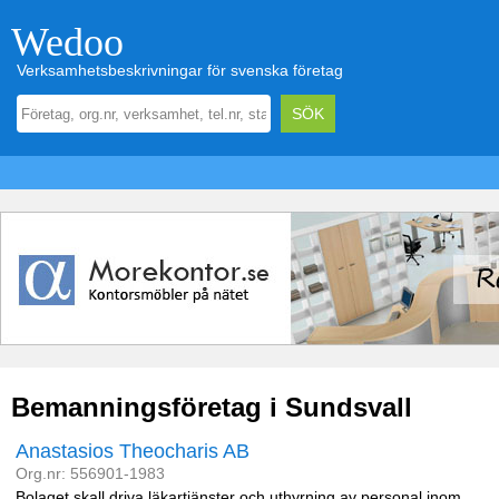
Wedoo
Verksamhetsbeskrivningar för svenska företag
Bemanningsföretag i Sundsvall
Anastasios Theocharis AB
Org.nr: 556901-1983
Bolaget skall driva läkartjänster och uthyrning av personal inom