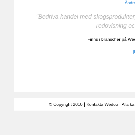
Ändra
"Bedriva handel med skogsprodukter,
redovisning oc
Finns i branscher på W
[
© Copyright 2010
Kontakta Wedoo
Alla ka