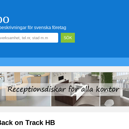
oo
eskrivningar för svenska företag
Back on Track HB