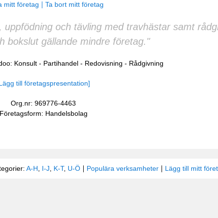
 mitt företag
Ta bort mitt företag
 uppfödning och tävling med travhästar samt rådgi
h bokslut gällande mindre företag."
edoo:
Konsult
-
Partihandel
-
Redovisning
-
Rådgivning
Lägg till företagspresentation]
Org.nr: 969776-4463
Företagsform: Handelsbolag
tegorier:
A-H
,
I-J
,
K-T
,
U-Ö
Populära verksamheter
Lägg till mitt före