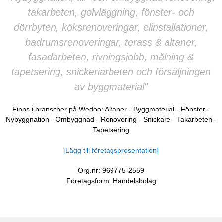
takarbeten, golvläggning, fönster- och
dörrbyten, köksrenoveringar, elinstallationer,
badrumsrenoveringar, terass & altaner,
fasadarbeten, rivningsjobb, målning &
tapetsering, snickeriarbeten och försäljningen
av byggmaterial"
Finns i branscher på Wedoo:
Altaner
-
Byggmaterial
-
Fönster
-
Nybyggnation
-
Ombyggnad
-
Renovering
-
Snickare
-
Takarbeten
-
Tapetsering
[Lägg till företagspresentation]
Org.nr: 969775-2559
Företagsform: Handelsbolag