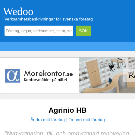
Wedoo
Verksamhetsbeskrivningar för svenska företag
Agrinio HB
Ändra mitt företag
Ta bort mitt företag
"Nybyggnation, till- och ombyggnad renovering,