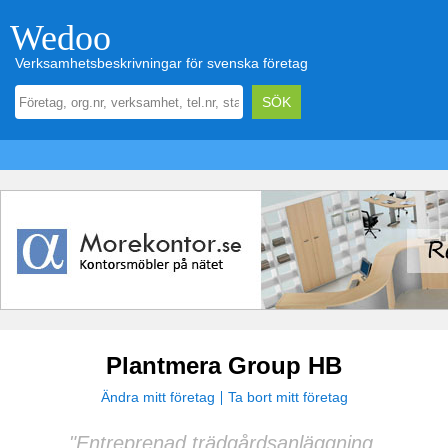
Wedoo
Verksamhetsbeskrivningar för svenska företag
Plantmera Group HB
Ändra mitt företag
Ta bort mitt företag
"Entreprenad trädgårdsanläggning,