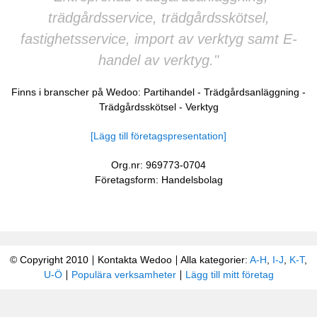
trädgårdsservice, trädgårdsskötsel,
fastighetsservice, import av verktyg samt E-
handel av verktyg."
Finns i branscher på Wedoo:
Partihandel
-
Trädgårdsanläggning
-
Trädgårdsskötsel
-
Verktyg
[Lägg till företagspresentation]
Org.nr: 969773-0704
Företagsform: Handelsbolag
© Copyright 2010
Kontakta Wedoo
Alla kategorier:
A-H
,
I-J
,
K-T
,
U-Ö
Populära verksamheter
Lägg till mitt företag