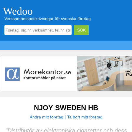
Wedoo
Verksamhetsbeskrivningar för svenska företag
NJOY SWEDEN HB
Ändra mitt företag
Ta bort mitt företag
"Distributör av elektroniska cigaretter och dess