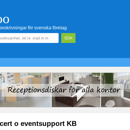
oo
eskrivningar för svenska företag
cert o eventsupport KB