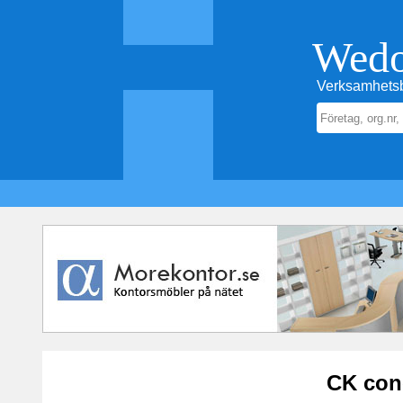
Wed
Verksamhetsb
CK con