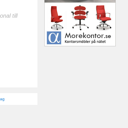
al till
tag