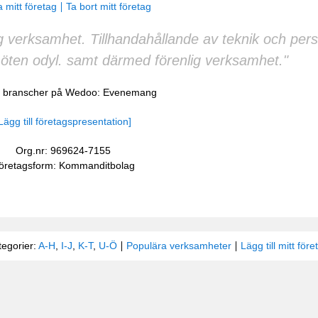
 mitt företag
Ta bort mitt företag
verksamhet. Tillhandahållande av teknik och person
ten odyl. samt därmed förenlig verksamhet."
i branscher på Wedoo:
Evenemang
Lägg till företagspresentation]
Org.nr: 969624-7155
öretagsform: Kommanditbolag
tegorier:
A-H
,
I-J
,
K-T
,
U-Ö
Populära verksamheter
Lägg till mitt före