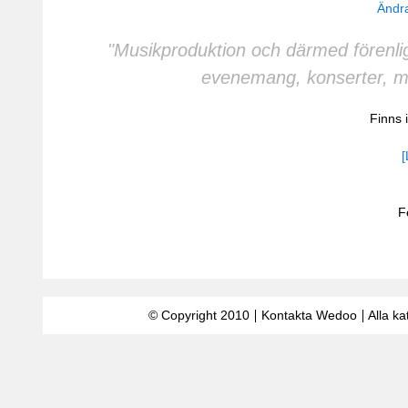
Ändra
"Musikproduktion och därmed förenlig 
evenemang, konserter, mö
Finns 
[
F
© Copyright 2010
Kontakta Wedoo
Alla ka