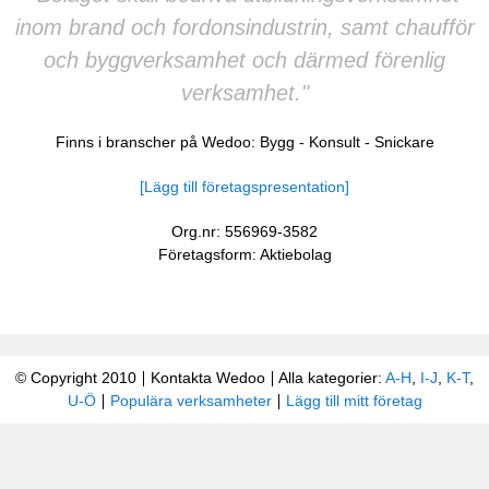
inom brand och fordonsindustrin, samt chaufför
och byggverksamhet och därmed förenlig
verksamhet."
Finns i branscher på Wedoo:
Bygg
-
Konsult
-
Snickare
[Lägg till företagspresentation]
Org.nr: 556969-3582
Företagsform: Aktiebolag
© Copyright 2010
Kontakta Wedoo
Alla kategorier:
A-H
,
I-J
,
K-T
,
U-Ö
Populära verksamheter
Lägg till mitt företag