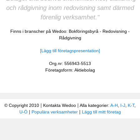
och rådgivning inom redovisning samt därmed
förenlig verksamhet."
Finns i branscher på Wedoo:
Bokföringsbyrå
-
Redovisning
-
Rådgivning
[Lägg till företagspresentation]
Org.nr: 556943-5513
Företagsform: Aktiebolag
© Copyright 2010
Kontakta Wedoo
Alla kategorier:
A-H
,
I-J
,
K-T
,
U-Ö
Populära verksamheter
Lägg till mitt företag