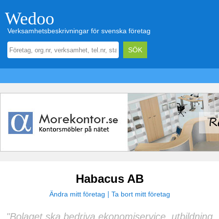
Wedoo
Verksamhetsbeskrivningar för svenska företag
Habacus AB
Ändra mitt företag
Ta bort mitt företag
"Bolaget ska bedriva ekonomiservice, utbildning