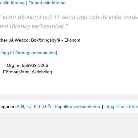
 mitt företag
Ta bort mitt företag
t inom ekonomi och IT samt äga och förvalta värd
ed förenlig verksamhet."
scher på Wedoo:
Bokföringsbyrå
-
Ekonomi
Lägg till företagspresentation]
Org.nr: 556939-3266
Företagsform: Aktiebolag
tegorier:
A-H
,
I-J
,
K-T
,
U-Ö
Populära verksamheter
Lägg till mitt före