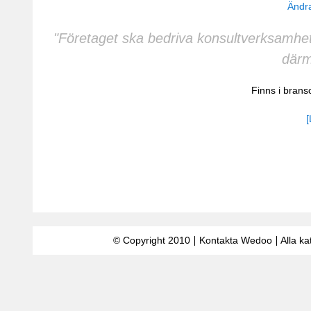
Ändra
"Företaget ska bedriva konsultverksamhe
därm
Finns i bran
[
© Copyright 2010
Kontakta Wedoo
Alla ka