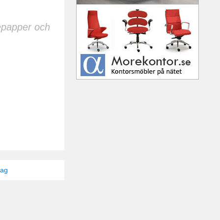
epapper och
tag