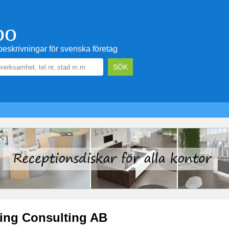
oo
eskrivningar för svenska företag
ling Consulting AB