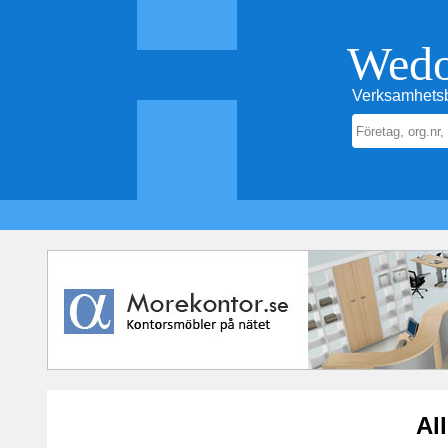
Wed
Verksamhetsb
Al