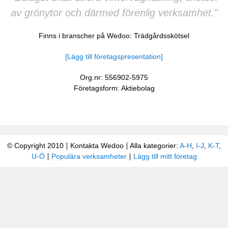
av grönytor och därmed förenlig verksamhet."
Finns i branscher på Wedoo:
Trädgårdsskötsel
[Lägg till företagspresentation]
Org.nr: 556902-5975
Företagsform: Aktiebolag
© Copyright 2010
Kontakta Wedoo
Alla kategorier:
A-H
,
I-J
,
K-T
,
U-Ö
Populära verksamheter
Lägg till mitt företag