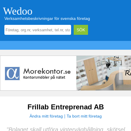
Wedoo
Verksamhetsbeskrivningar för svenska företag
Frillab Entreprenad AB
Ändra mitt företag
Ta bort mitt företag
"Bolaget skall utföra vinterväghållning, skötsel