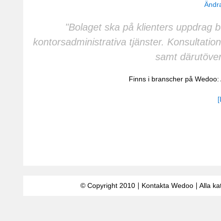
Ändra
"Bolaget ska på klienters uppdrag b
kontorsadministrativa tjänster. Konsultatio
samt därutöver
Finns i branscher på Wedoo:
[
© Copyright 2010
Kontakta Wedoo
Alla ka