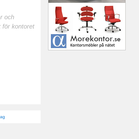
er och
 för kontoret
tag