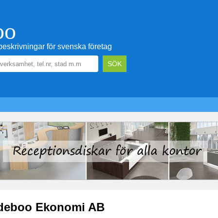
oo
eskrivningar för svenska företag
deboo Ekonomi AB