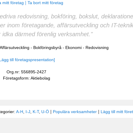
 mitt företag
Ta bort mitt företag
edriva redovisning, bokföring, bokslut, deklaration
ner inom företagande, affärsutveckling och IT-teknik
 idka därmed förenlig verksamhet."
Affärsutveckling
-
Bokföringsbyrå
-
Ekonomi
-
Redovisning
Lägg till företagspresentation]
Org.nr: 556895-2427
Företagsform: Aktiebolag
tegorier:
A-H
,
I-J
,
K-T
,
U-Ö
Populära verksamheter
Lägg till mitt före