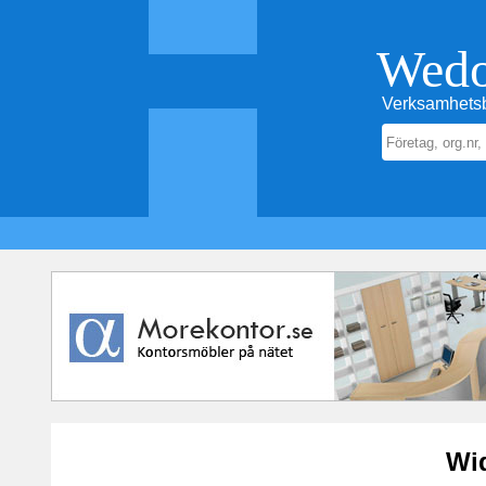
Wed
Verksamhetsb
Wi