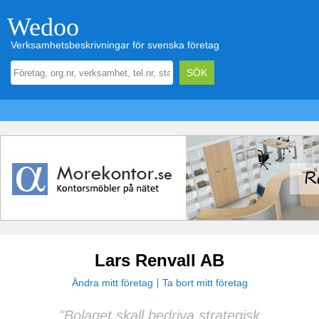
Wedoo
Verksamhetsbeskrivningar för svenska företag
Lars Renvall AB
Ändra mitt företag
Ta bort mitt företag
"Bolaget skall bedriva strategisk