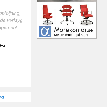
pföljning,
nde verktyg -
anagement
tyg
tag