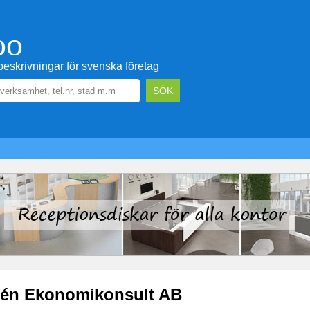
oo
eskrivningar för svenska företag
én Ekonomikonsult AB