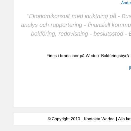
Ändra
"Ekonomikonsult med inriktning på - Busi
analys och rapportering - finansiell kommu
bokföring, redovisning - beslutsstöd -
Finns i branscher på Wedoo:
Bokföringsbyrå
[
© Copyright 2010
Kontakta Wedoo
Alla ka