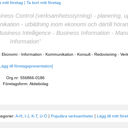
 mitt företag
Ta bort mitt företag
ness Control (verksamhetsstyrning) - planering, up
nikation - utbildning inom ekonomi och därtill höra
 Business Intelligence - Business Information - M
Information"
-
Ekonomi
-
Information
-
Kommunikation
-
Konsult
-
Redovisning
-
Verk
Lägg till företagspresentation]
Org.nr: 556866-0186
Företagsform: Aktiebolag
tegorier:
A-H
,
I-J
,
K-T
,
U-Ö
Populära verksamheter
Lägg till mitt före