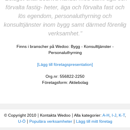
förvalta fastig- heter, äga och förvalta fast och
lös egendom, personaluthyrning och
konsulttjänster inom bygg samt därmed förenlig
verksamhet."
Finns i branscher på Wedoo:
Bygg
-
Konsulttjänster
-
Personaluthyrning
[Lägg till företagspresentation]
Org.nr: 556822-2250
Företagsform: Aktiebolag
© Copyright 2010
Kontakta Wedoo
Alla kategorier:
A-H
,
I-J
,
K-T
,
U-Ö
Populära verksamheter
Lägg till mitt företag