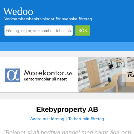
Wedoo
Verksamhetsbeskrivningar för svenska företag
Ekebyproperty AB
Ändra mitt företag
Ta bort mitt företag
"Bolaget skall bedriva handel med samt äga och