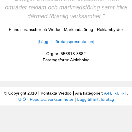
området reklam och marknadsföring samt idka
därmed förenlig verksamhet."
Finns i branscher på Wedoo:
Marknadsföring
-
Reklambyråer
[Lägg till företagspresentation]
Org.nr: 556818-3882
Företagsform: Aktiebolag
© Copyright 2010
Kontakta Wedoo
Alla kategorier:
A-H
,
I-J
,
K-T
,
U-Ö
Populära verksamheter
Lägg till mitt företag