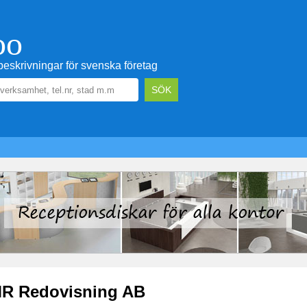
oo
eskrivningar för svenska företag
R Redovisning AB