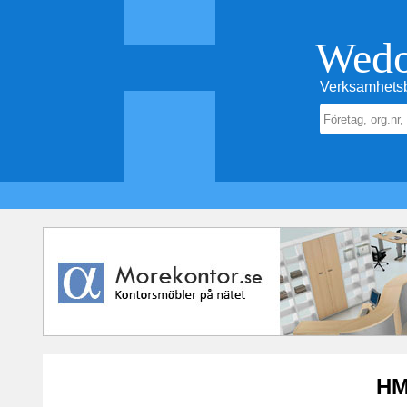
Wed
Verksamhetsb
HM