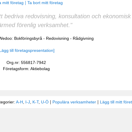
 mitt företag
Ta bort mitt företag
t bedriva redovisning, konsultation och ekonomisk
rmed förenlig verksamhet."
 Wedoo:
Bokföringsbyrå
-
Redovisning
-
Rådgivning
Lägg till företagspresentation]
Org.nr: 556817-7942
Företagsform: Aktiebolag
tegorier:
A-H
,
I-J
,
K-T
,
U-Ö
Populära verksamheter
Lägg till mitt före