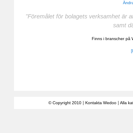
Ändra
"Föremålet för bolagets verksamhet är at
samt dä
Finns i branscher på
[
© Copyright 2010
Kontakta Wedoo
Alla ka