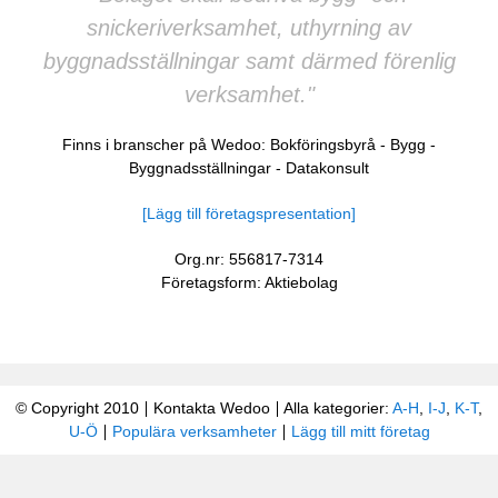
snickeriverksamhet, uthyrning av
byggnadsställningar samt därmed förenlig
verksamhet."
Finns i branscher på Wedoo:
Bokföringsbyrå
-
Bygg
-
Byggnadsställningar
-
Datakonsult
[Lägg till företagspresentation]
Org.nr: 556817-7314
Företagsform: Aktiebolag
© Copyright 2010
Kontakta Wedoo
Alla kategorier:
A-H
,
I-J
,
K-T
,
U-Ö
Populära verksamheter
Lägg till mitt företag