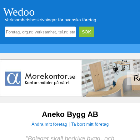
Wedoo
Verksamhetsbeskrivningar för svenska företag
Aneko Bygg AB
Ändra mitt företag
Ta bort mitt företag
"Bolaget skall bedriva bygg- och