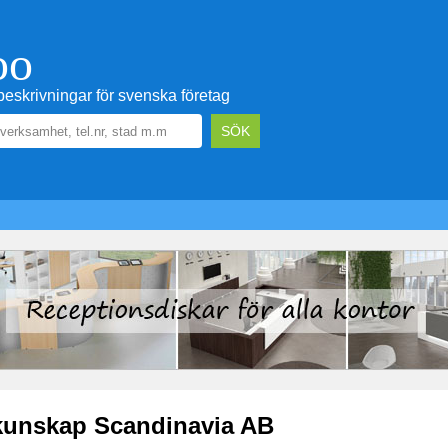
oo
eskrivningar för svenska företag
kunskap Scandinavia AB