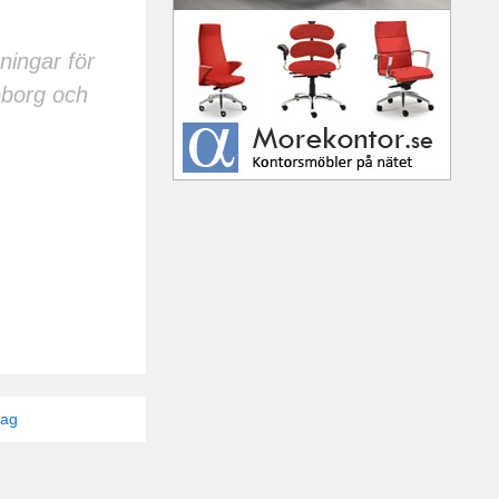
ningar för
eborg och
tag