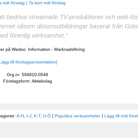
 mitt företag
Ta bort mitt företag
att bedriva streamade TV-produktioner och web-lös
ternet såsom distansutbildningar baserat från Göt
ed förenlig verksamhet."
cher på Wedoo:
Information
-
Marknadsföring
Lägg till företagspresentation]
Org.nr: 556810-0548
Företagsform: Aktiebolag
tegorier:
A-H
,
I-J
,
K-T
,
U-Ö
Populära verksamheter
Lägg till mitt före