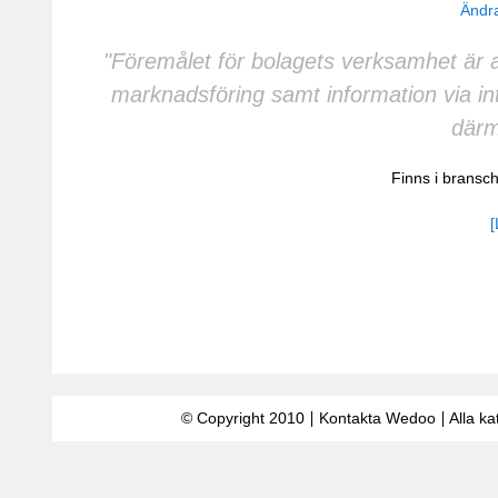
Ändra
"Föremålet för bolagets verksamhet är 
marknadsföring samt information via in
därm
Finns i brans
[
© Copyright 2010
Kontakta Wedoo
Alla ka