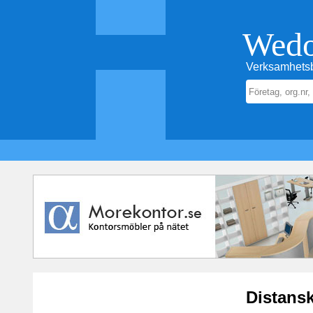
Wed
Verksamhetsb
Distans