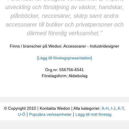
utveckling och försäljning av väskor, handskar,
plånböcker, neccesärer, skärp samt andra
accessoarer till butiker och privatpersoner och
därmed förenlig verksamhet."
Finns i branscher på Wedoo:
Accessoarer
-
Industridesigner
[Lägg till företagspresentation]
Org.nr: 556756-6541
Företagsform: Aktiebolag
© Copyright 2010
Kontakta Wedoo
Alla kategorier:
A-H
,
I-J
,
K-T
,
U-Ö
Populära verksamheter
Lägg till mitt företag