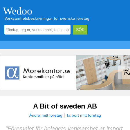
Wedoo
Verksamhetsbeskrivningar för svenska företag
A Bit of sweden AB
Ändra mitt företag
Ta bort mitt företag
"Föremålet för bolagets verksamhet är import,