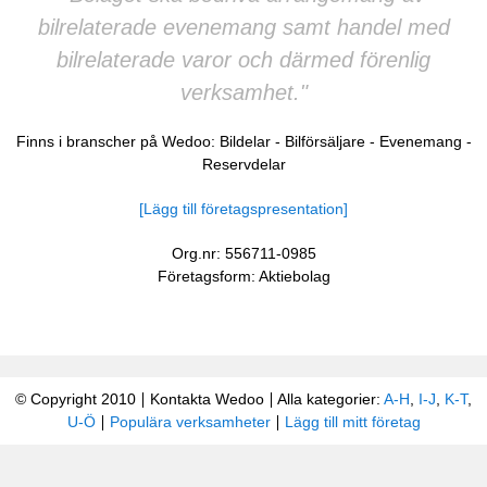
bilrelaterade evenemang samt handel med
bilrelaterade varor och därmed förenlig
verksamhet."
Finns i branscher på Wedoo:
Bildelar
-
Bilförsäljare
-
Evenemang
-
Reservdelar
[Lägg till företagspresentation]
Org.nr: 556711-0985
Företagsform: Aktiebolag
© Copyright 2010
Kontakta Wedoo
Alla kategorier:
A-H
,
I-J
,
K-T
,
U-Ö
Populära verksamheter
Lägg till mitt företag