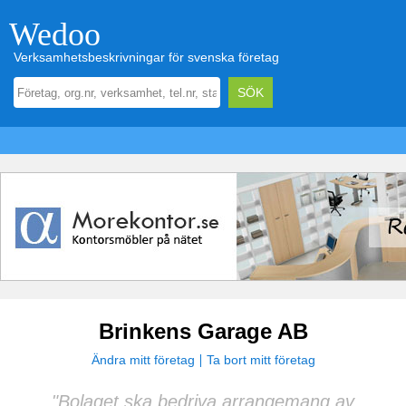
Wedoo
Verksamhetsbeskrivningar för svenska företag
Brinkens Garage AB
Ändra mitt företag
Ta bort mitt företag
"Bolaget ska bedriva arrangemang av