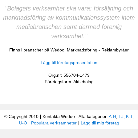
"Bolagets verksamhet ska vara: försäljning och
marknadsföring av kommunikationssystem inom
mediabranschen samt därmed förenlig
verksamhet."
Finns i branscher på Wedoo:
Marknadsföring
-
Reklambyråer
[Lägg till företagspresentation]
Org.nr: 556704-1479
Företagsform: Aktiebolag
© Copyright 2010
Kontakta Wedoo
Alla kategorier:
A-H
,
I-J
,
K-T
,
U-Ö
Populära verksamheter
Lägg till mitt företag