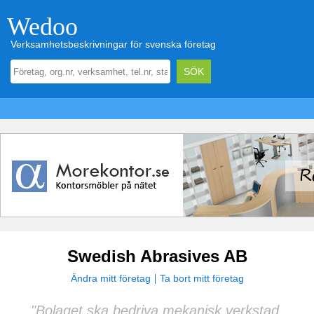
Wedoo
Verksamhetsbeskrivningar för svenska företag
Swedish Abrasives AB
Ändra mitt företag
Ta bort mitt företag
"Bolaget ska bedriva mekanisk verkstad,