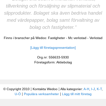
tillverkning och försäljning av slipmaterial och
slipprodukter. Bolaget ska även bedriva handel
med värdepapper, bolag samt förvaltning av
bolag och fastigheter."
Finns i branscher på Wedoo:
Fastigheter
-
Mc verkstad
-
Verkstad
[Lägg till företagspresentation]
Org.nr: 556633-5930
Företagsform: Aktiebolag
© Copyright 2010
Kontakta Wedoo
Alla kategorier:
A-H
,
I-J
,
K-T
,
U-Ö
Populära verksamheter
Lägg till mitt företag