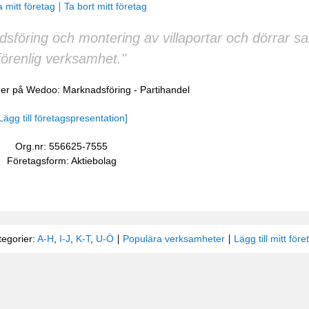
 mitt företag
Ta bort mitt företag
adsföring och montering av villaportar och dörrar 
förenlig verksamhet."
cher på Wedoo:
Marknadsföring
-
Partihandel
Lägg till företagspresentation]
Org.nr: 556625-7555
Företagsform: Aktiebolag
tegorier:
A-H
,
I-J
,
K-T
,
U-Ö
Populära verksamheter
Lägg till mitt före