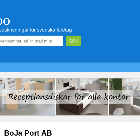
oo
eskrivningar för svenska företag
BoJa Port AB