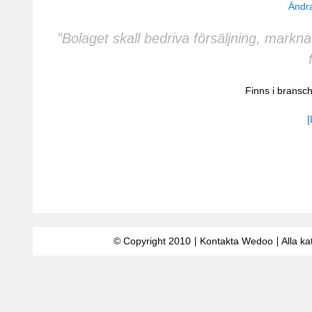
Ändra
"Bolaget skall bedriva försäljning, markn
Finns i brans
[
© Copyright 2010
Kontakta Wedoo
Alla ka