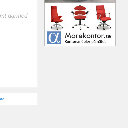
samt därmed
tag