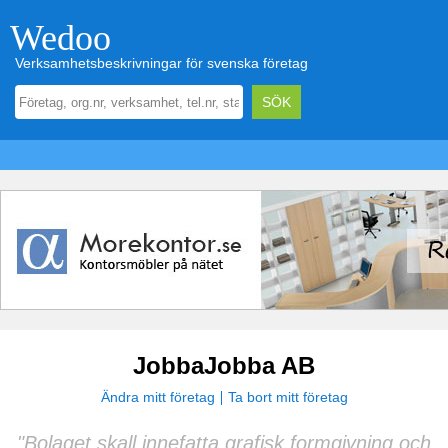
Wedoo
Verksamhetsbeskrivningar för svenska företag
JobbaJobba AB
Ändra mitt företag
Ta bort mitt företag
"Bolaget skall innefatta grafisk formgivning och