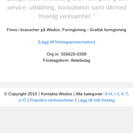
service, utbildning, konsultation samt därmed
förenlig verksamhet."
Finns i branscher på Wedoo:
Formgivning
-
Grafisk formgivning
[Lägg till företagspresentation]
Org.nr: 556620-0308
Företagsform: Aktiebolag
© Copyright 2010
Kontakta Wedoo
Alla kategorier:
A-H
,
I-J
,
K-T
,
U-Ö
Populära verksamheter
Lägg till mitt företag