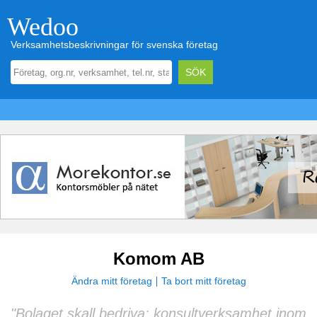
Wedoo
Verksamhetsbeskrivningar för svenska företag
Komom AB
Ändra mitt företag
Ta bort mitt företag
"Bolaget skall bedriva: konsultverksamhet inom