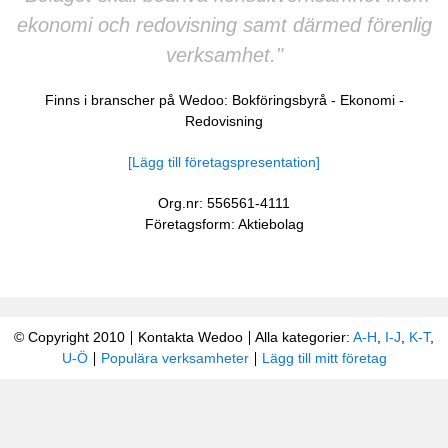
ekonomi och redovisning samt därmed förenlig
verksamhet."
Finns i branscher på Wedoo:
Bokföringsbyrå
-
Ekonomi
-
Redovisning
[Lägg till företagspresentation]
Org.nr: 556561-4111
Företagsform: Aktiebolag
© Copyright 2010
Kontakta Wedoo
Alla kategorier:
A-H
,
I-J
,
K-T
,
U-Ö
Populära verksamheter
Lägg till mitt företag