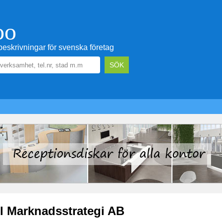
oo
eskrivningar för svenska företag
l Marknadsstrategi AB