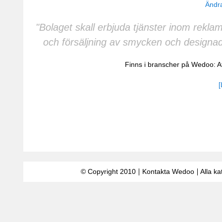
Ändra
"Bolaget skall erbjuda tjänster inom rekla
och försäljning av smycken och designa
Finns i branscher på Wedoo:
A
[
© Copyright 2010
Kontakta Wedoo
Alla ka