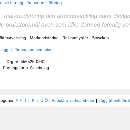
 mitt företag
Ta bort mitt företag
m, marknadsföring och affärsutveckling samt design,
de bruksföremål även som idka därmed förenlig ve
ffärsutveckling
-
Marknadsföring
-
Reklambyråer
-
Smycken
Lägg till företagspresentation]
Org.nr: 556525-0981
Företagsform: Aktiebolag
tegorier:
A-H
,
I-J
,
K-T
,
U-Ö
Populära verksamheter
Lägg till mitt före