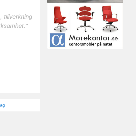
 tillverkning
rksamhet."
tag