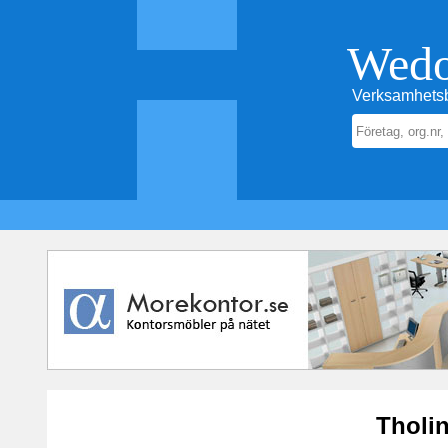
Wed
Verksamhetsb
Tholin