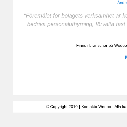
Ändra
"Föremålet för bolagets verksamhet är k
bedriva personaluthyrning, förvalta fas
Finns i branscher på Wedo
[
© Copyright 2010
Kontakta Wedoo
Alla ka