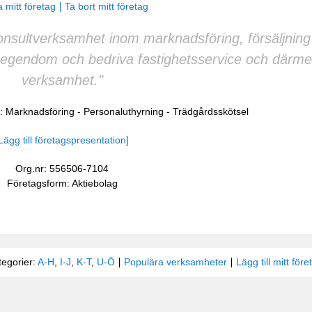
 mitt företag
Ta bort mitt företag
onsultverksamhet inom marknadsföring, försäljning
t egendom och bedriva fastighetsservice och därme
verksamhet."
o:
Marknadsföring
-
Personaluthyrning
-
Trädgårdsskötsel
Lägg till företagspresentation]
Org.nr: 556506-7104
Företagsform: Aktiebolag
tegorier:
A-H
,
I-J
,
K-T
,
U-Ö
Populära verksamheter
Lägg till mitt före