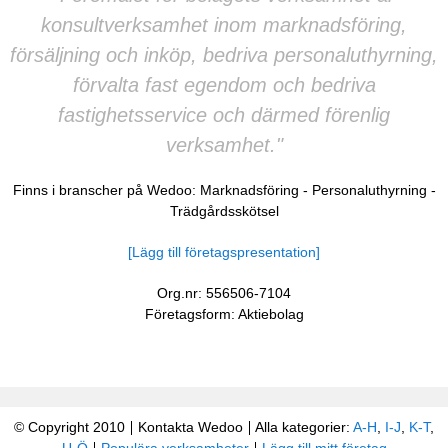
konsultverksamhet inom marknadsföring,
försäljning och inköp, bedriva personaluthyrning,
förvalta fast egendom och bedriva
fastighetsservice och därmed förenlig
verksamhet."
Finns i branscher på Wedoo:
Marknadsföring
-
Personaluthyrning
-
Trädgårdsskötsel
[Lägg till företagspresentation]
Org.nr: 556506-7104
Företagsform: Aktiebolag
© Copyright 2010
Kontakta Wedoo
Alla kategorier:
A-H
,
I-J
,
K-T
,