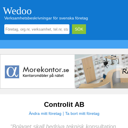
Wedoo
Verksamhetsbeskrivningar för svenska företag
Controlit AB
Ändra mitt företag
Ta bort mitt företag
"Bolaget skall bedriva teknisk konsultation,