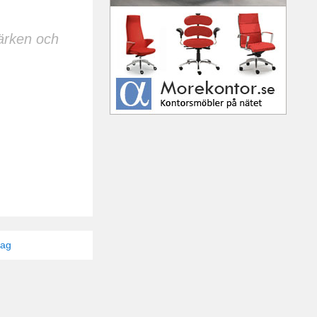
märken och
tag