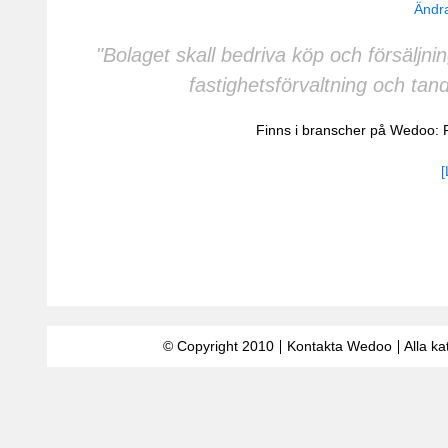
Ändra
"Bolaget skall bedriva köp och försäljn
fastighetsförvaltning och ta
Finns i branscher på Wedoo:
[
© Copyright 2010
Kontakta Wedoo
Alla ka