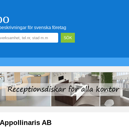
oo
eskrivningar för svenska företag
Appollinaris AB