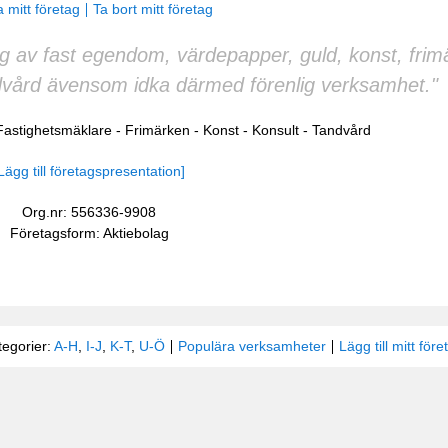
 mitt företag
Ta bort mitt företag
ing av fast egendom, värdepapper, guld, konst, fri
ndvård ävensom idka därmed förenlig verksamhet."
Fastighetsmäklare
-
Frimärken
-
Konst
-
Konsult
-
Tandvård
Lägg till företagspresentation]
Org.nr: 556336-9908
Företagsform: Aktiebolag
tegorier:
A-H
,
I-J
,
K-T
,
U-Ö
Populära verksamheter
Lägg till mitt före