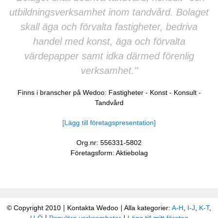
utbildningsverksamhet inom tandvård. Bolaget
skall äga och förvalta fastigheter, bedriva
handel med konst, äga och förvalta
värdepapper samt idka därmed förenlig
verksamhet."
Finns i branscher på Wedoo:
Fastigheter
-
Konst
-
Konsult
-
Tandvård
[Lägg till företagspresentation]
Org.nr: 556331-5802
Företagsform: Aktiebolag
© Copyright 2010
Kontakta Wedoo
Alla kategorier:
A-H
,
I-J
,
K-T
,