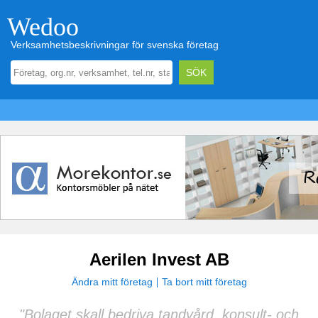
Wedoo
Verksamhetsbeskrivningar för svenska företag
Aerilen Invest AB
Ändra mitt företag
Ta bort mitt företag
"Bolaget skall bedriva tandvård, konsult- och