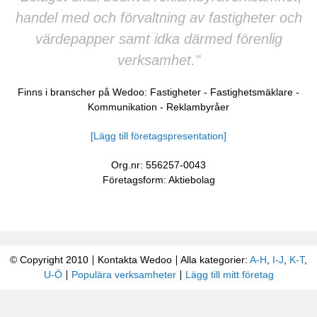
handel med och förvaltning av fastigheter och
värdepapper samt idka därmed förenlig
verksamhet."
Finns i branscher på Wedoo:
Fastigheter
-
Fastighetsmäklare
-
Kommunikation
-
Reklambyråer
[Lägg till företagspresentation]
Org.nr: 556257-0043
Företagsform: Aktiebolag
© Copyright 2010
Kontakta Wedoo
Alla kategorier:
A-H
,
I-J
,
K-T
,
U-Ö
Populära verksamheter
Lägg till mitt företag