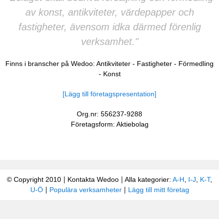
av konst, antikviteter, värdepapper och
fastigheter, ävensom idka därmed förenlig
verksamhet."
Finns i branscher på Wedoo:
Antikviteter
-
Fastigheter
-
Förmedling
-
Konst
[Lägg till företagspresentation]
Org.nr: 556237-9288
Företagsform: Aktiebolag
© Copyright 2010
Kontakta Wedoo
Alla kategorier:
A-H
,
I-J
,
K-T
,
U-Ö
Populära verksamheter
Lägg till mitt företag