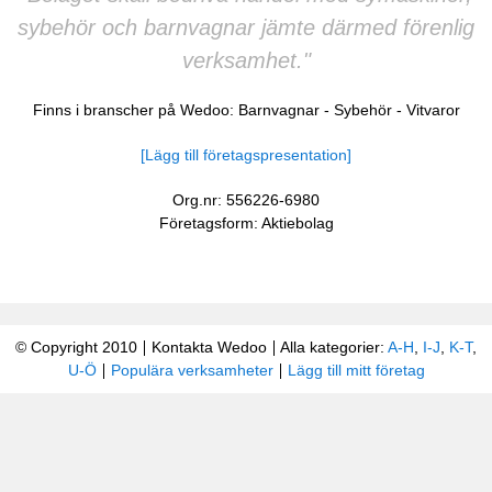
sybehör och barnvagnar jämte därmed förenlig
verksamhet."
Finns i branscher på Wedoo:
Barnvagnar
-
Sybehör
-
Vitvaror
[Lägg till företagspresentation]
Org.nr: 556226-6980
Företagsform: Aktiebolag
© Copyright 2010
Kontakta Wedoo
Alla kategorier:
A-H
,
I-J
,
K-T
,
U-Ö
Populära verksamheter
Lägg till mitt företag