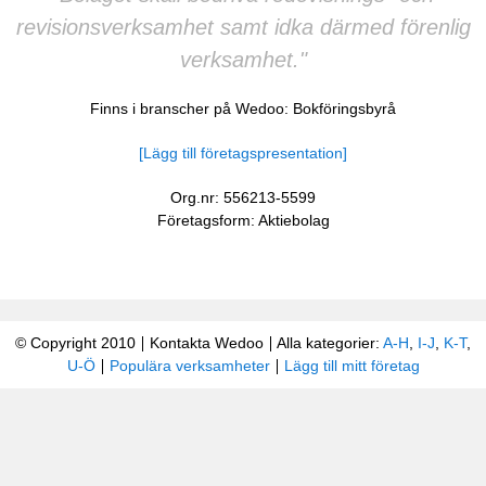
revisionsverksamhet samt idka därmed förenlig
verksamhet."
Finns i branscher på Wedoo:
Bokföringsbyrå
[Lägg till företagspresentation]
Org.nr: 556213-5599
Företagsform: Aktiebolag
© Copyright 2010
Kontakta Wedoo
Alla kategorier:
A-H
,
I-J
,
K-T
,
U-Ö
Populära verksamheter
Lägg till mitt företag