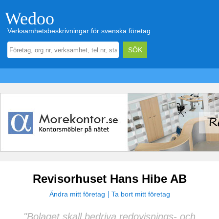
Wedoo
Verksamhetsbeskrivningar för svenska företag
Revisorhuset Hans Hibe AB
Ändra mitt företag
Ta bort mitt företag
"Bolaget skall bedriva redovisnings- och